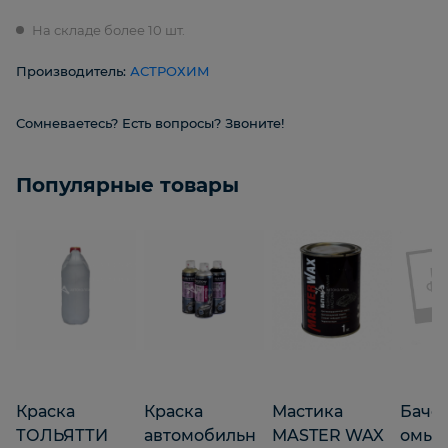
На складе более 10 шт.
Производитель:
АСТРОХИМ
Сомневаетесь? Есть вопросы? Звоните!
Популярные товары
Краска
Краска
Мастика
Бачо
ТОЛЬЯТТИ
автомобильн
MASTER WAX
омыв