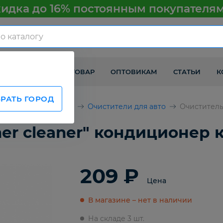
идка до 16% постоянным покупателя
КАК ПОЛУЧИТЬ ТОВАР
ОПТОВИКАМ
СТАТЬИ
К
РАТЬ ГОРОД
химия и аксессуары
Очистители для авто
Очиститель
er cleaner" кондиционер 
209 ₽
Цена
В магазине – нет в наличии
На складе 3 шт.