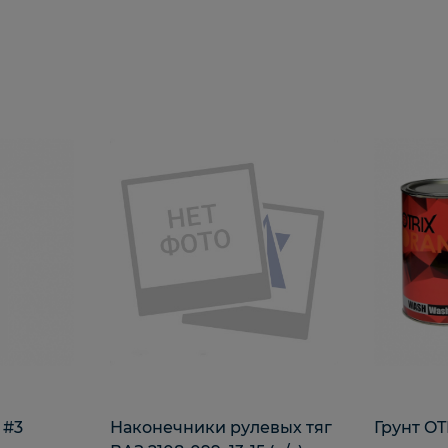
 #3
Наконечники рулевых тяг
Грунт OT