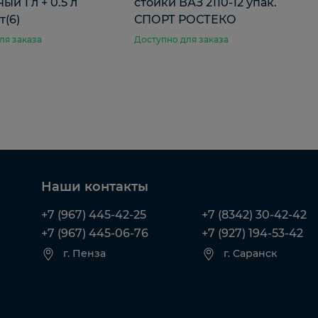
ый 1 л + 0.5 л
стойки ВАЗ 2110-12 упак.
(6)
СПОРТ РОСТЕКО
ля заказа
Доступно для заказа
Наши контакты
+7 (967) 445-42-25
+7 (8342) 30-42-42
+7 (967) 445-06-76
+7 (927) 194-53-42
г. Пенза
г. Саранск