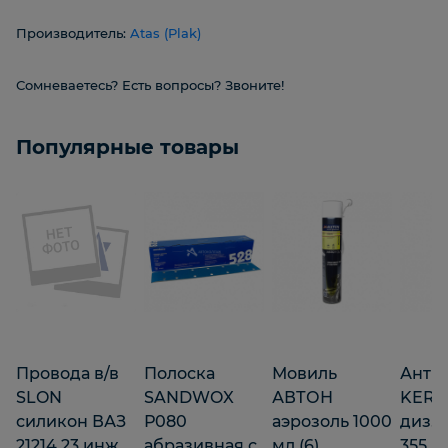
Производитель:
Atas (Plak)
Сомневаетесь? Есть вопросы? Звоните!
Популярные товары
Провода в/в
Полоска
Мовиль
Анти
SLON
SANDWOX
АВТОН
KERR
силикон ВАЗ
Р080
аэрозоль 1000
диз.т
21214,23 инж.
абразивная с
мл (6)
355 м