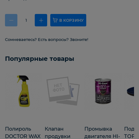
В КОРЗИНУ
Сомневаетесь? Есть вопросы? Звоните!
Популярные товары
Полироль
Клапан
Промывка
Подл
DOCTOR WAX
продувки
двигателя HI-
ТОР 