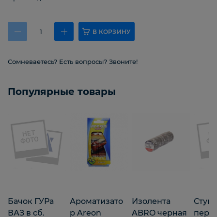
В КОРЗИНУ
Сомневаетесь? Есть вопросы? Звоните!
Популярные товары
Бачок ГУРа
Ароматизато
Изолента
Ступ
ВАЗ в сб.
р Areon
ABRO черная
пере