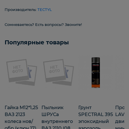
Производитель:
TECTYL
Сомневаетесь? Есть вопросы? Звоните!
Популярные товары
Гайка М12*1,25
Пыльник
Грунт
Пром
ВАЗ 2123
ШРУСа
SPECTRAL 395
LAVR
колеса нов/
внутреннего
эпоксидный
двига
обр (ключ 17)
ВАЗ 2110 (08
аэрозоль
мин 