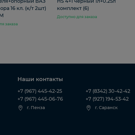
еля+опорный ВАЗ
HS 4+1 черный 1л+0.25л
ра 16 кл. (к/т 2шт)
комплект (6)
M
Доступно для заказа
ля заказа
Наши контакты
+7 (967) 445-42-25
+7 (8342) 30-42-42
+7 (967) 445-06-76
+7 (927) 194-53-42
г. Пенза
г. Саранск