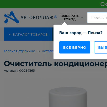
Ск
ВЫБЕРИТЕ
ГОРОД
Ваш город — Пенза?
КАТАЛОГ ТОВАРОВ
АКЦИЯ
О КОМПАНИИ
ВСЁ ВЕРНО
ВЫБ
Главная страница
Каталог товаров
Автомобильная 
Очиститель кондиционе
Артикул: 00034365