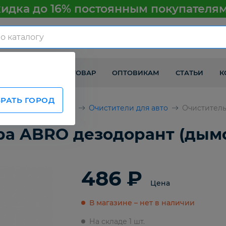
идка до 16% постоянным покупателя
КАК ПОЛУЧИТЬ ТОВАР
ОПТОВИКАМ
СТАТЬИ
К
РАТЬ ГОРОД
химия и аксессуары
Очистители для авто
Очиститель
ра ABRO дезодорант (дым
486 ₽
Цена
В магазине – нет в наличии
На складе 1 шт.