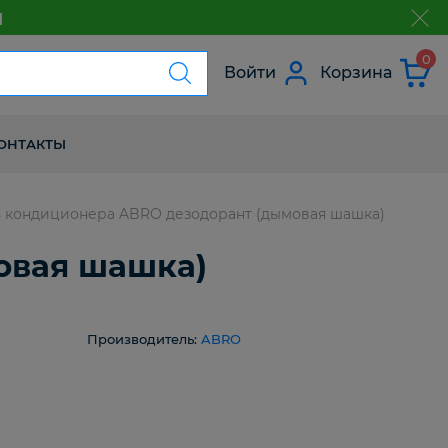
м
з
0
Войти
Корзина
ОНТАКТЫ
 кондиционера ABRO дезодорант (дымовая шашка)
овая шашка)
Производитель:
ABRO