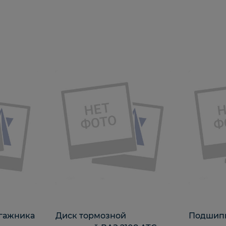
гажника
Диск тормозной
Подшип