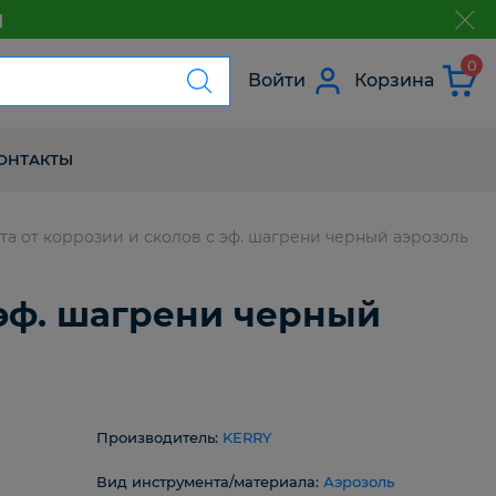
м
з
0
Войти
Корзина
ОНТАКТЫ
а от коррозии и сколов с эф. шагрени черный аэрозоль
 эф. шагрени черный
Производитель:
KERRY
Вид инструмента/материала:
Аэрозоль