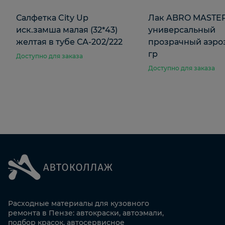
Салфетка City Up
Лак ABRO MASTE
иск.замша малая (32*43)
универсальный
желтая в тубе СА-202/222
прозрачный аэроз
гр
Доступно для заказа
Доступно для заказа
Расходные материалы для кузовного
ремонта в Пензе: автокраски, автоэмали,
подбор красок, автосервисное