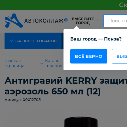
Ск
ВЫБЕРИТЕ
ГОРОД
Ваш город — Пенза?
КАТАЛОГ ТОВАРОВ
АКЦИЯ
О КОМПАНИИ
ВСЁ ВЕРНО
ВЫБ
Главная
Каталог
Для покраски
страница
товаров
автомобилей
Антигравий KERRY защит
аэрозоль 650 мл (12)
Артикул: 00012705