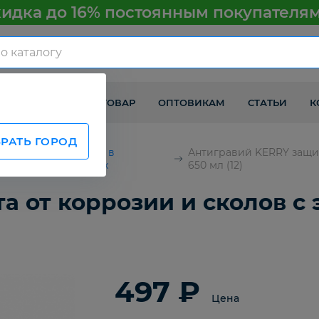
идка до 16% постоянным покупателя
КАК ПОЛУЧИТЬ ТОВАР
ОПТОВИКАМ
СТАТЬИ
К
РАТЬ ГОРОД
Антигравий в
Антигравий KERRY защит
баллончиках
650 мл (12)
а от коррозии и сколов с
497 ₽
Цена