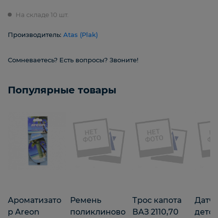
На складе 10 шт.
Производитель:
Atas (Plak)
Сомневаетесь? Есть вопросы? Звоните!
Популярные товары
Ароматизато
Ремень
Трос капота
Датч
р Areon
поликлиново
ВАЗ 2110,70
дето