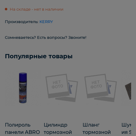
На складе - нет в наличии
Производитель:
KERRY
Сомневаетесь? Есть вопросы? Звоните!
Популярные товары
Полироль
Цилиндр
Шланг
Шумо
панели ABRO
тормозной
тормозной
ия St