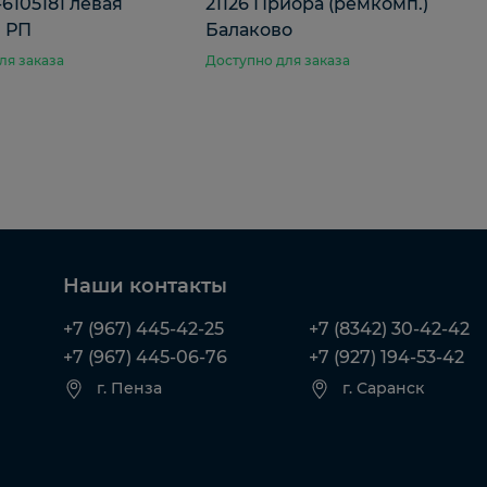
-6105181 левая
21126 Приора (ремкомп.)
) РП
Балаково
ля заказа
Доступно для заказа
Наши контакты
+7 (967) 445-42-25
+7 (8342) 30-42-42
+7 (967) 445-06-76
+7 (927) 194-53-42
г. Пенза
г. Саранск