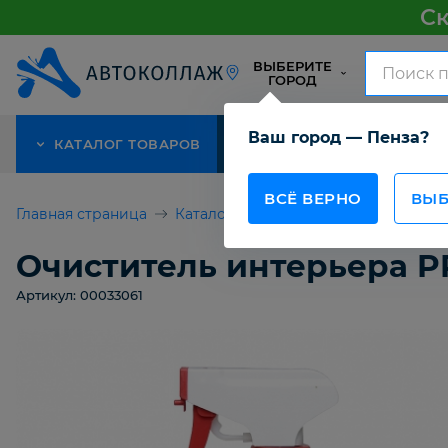
Ск
ВЫБЕРИТЕ
ГОРОД
Ваш город — Пенза?
КАТАЛОГ ТОВАРОВ
АКЦИЯ
О КОМПАНИИ
ВСЁ ВЕРНО
ВЫБ
Главная страница
Каталог товаров
Автомобильная 
Очиститель интерьера P
Артикул: 00033061