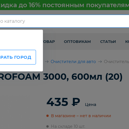
идка до 16% постоянным покупателя
КАК ПОЛУЧИТЬ ТОВАР
ОПТОВИКАМ
СТАТЬИ
К
РАТЬ ГОРОД
химия и аксессуары
Очистители для авто
Очиститель
ROFOAM 3000, 600мл (20)
435 ₽
Цена
В магазине – нет в наличии
На складе 10 шт.