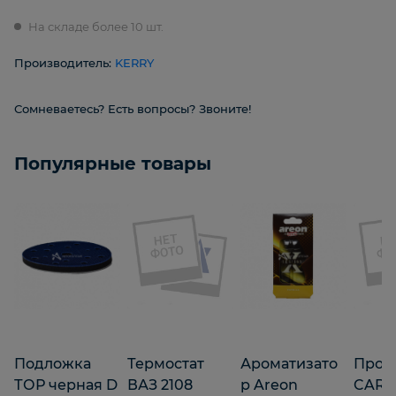
На складе более 10 шт.
Производитель:
KERRY
Сомневаетесь? Есть вопросы? Звоните!
Популярные товары
Подложка
Термостат
Ароматизато
Прово
ТОР черная D
ВАЗ 2108
р Areon
CARG