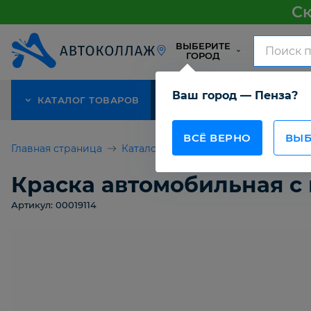
Ск
ВЫБЕРИТЕ
ГОРОД
Ваш город — Пенза?
КАТАЛОГ ТОВАРОВ
АКЦИЯ
О КОМПАНИИ
ВСЁ ВЕРНО
ВЫБ
Главная страница
Каталог товаров
Для покраски а
Краска автомобильная с 
Артикул: 00019114