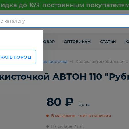
идка до 16% постоянным покупателя
КАК ПОЛУЧИТЬ ТОВАР
ОПТОВИКАМ
СТАТЬИ
К
РАТЬ ГОРОД
втомобилей
Краска кисточка
Краска автомобильная с 
кисточкой АВТОН 110 "Руби
80 ₽
Цена
В магазине – нет в наличии
На складе 7 шт.