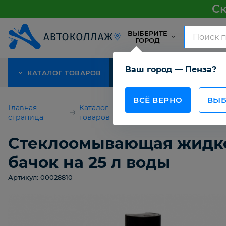
Ск
ВЫБЕРИТЕ
ГОРОД
Ваш город — Пенза?
КАТАЛОГ ТОВАРОВ
АКЦИЯ
О КОМПАНИИ
ВСЁ ВЕРНО
ВЫБ
Главная
Каталог
Автомобильная хими
страница
товаров
аксессуары
Стеклоомывающая жидкос
бачок на 25 л воды
Артикул: 00028810