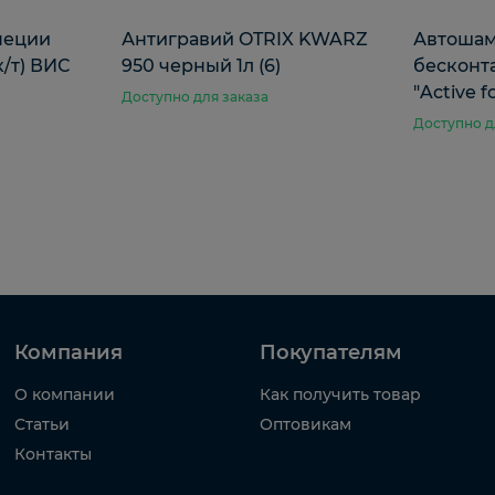
пеции
Антигравий OTRIX KWARZ
Автошам
(к/т) ВИС
950 черный 1л (6)
бесконт
"Active 
Доступно для заказа
Доступно д
Компания
Покупателям
О компании
Как получить товар
Статьи
Оптовикам
Контакты