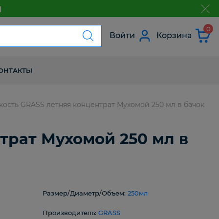
м
з
0
Войти
Корзина
ОНТАКТЫ
сть GRASS летняя концентрат Мухомой 250 мл в бачок
рат Мухомой 250 мл в
Размер/Диаметр/Объем:
250мл
Производитель:
GRASS