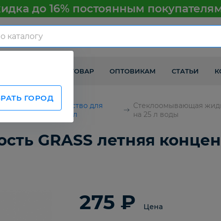
идка до 16% постоянным покупателя
КАК ПОЛУЧИТЬ ТОВАР
ОПТОВИКАМ
СТАТЬИ
К
РАТЬ ГОРОД
я и
Средство для
Стеклоомывающая жидко
стекол
на 25 л воды
ть GRASS летняя концент
275 ₽
Цена