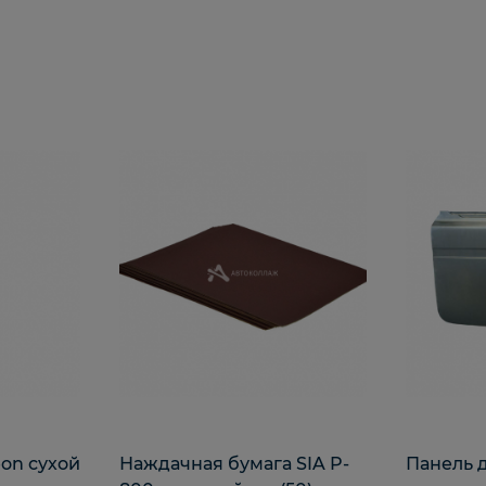
on сухой
Наждачная бумага SIA P-
Панель д