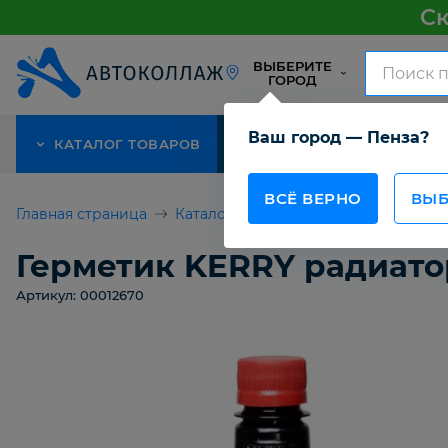
Ск
ВЫБЕРИТЕ
ГОРОД
Ваш город — Пенза?
КАТАЛОГ ТОВАРОВ
АКЦИЯ
О КОМПАНИИ
ВСЁ ВЕРНО
ВЫБ
Главная страница
Каталог товаров
Автомобильная 
Герметик KERRY радиато
Артикул: 00012670