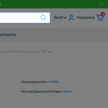
м
з
0
Войти
Корзина
ОНТАКТЫ
етик KERRY радиатора 355 мл
Производитель:
KERRY
Размер/Диаметр/Объем:
355мл