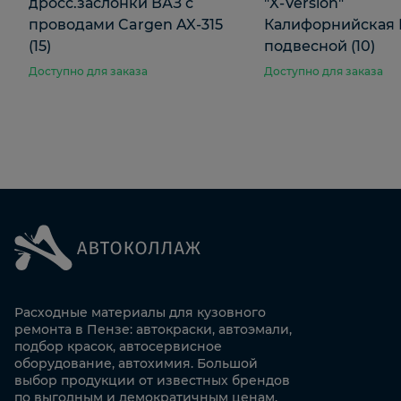
дросс.заслонки ВАЗ с
"X-Version"
проводами Cargen AX-315
Калифорнийская
(15)
подвесной (10)
Доступно для заказа
Доступно для заказа
Расходные материалы для кузовного
ремонта в Пензе: автокраски, автоэмали,
подбор красок, автосервисное
оборудование, автохимия. Большой
выбор продукции от известных брендов
по выгодным и демократичным ценам.