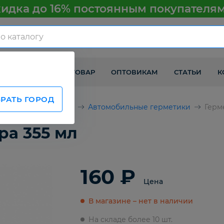
идка до 16% постоянным покупателя
КАК ПОЛУЧИТЬ ТОВАР
ОПТОВИКАМ
СТАТЬИ
К
РАТЬ ГОРОД
химия и аксессуары
Автомобильные герметики
Герм
ра 355 мл
160 ₽
Цена
В магазине – нет в наличии
На складе более 10 шт.