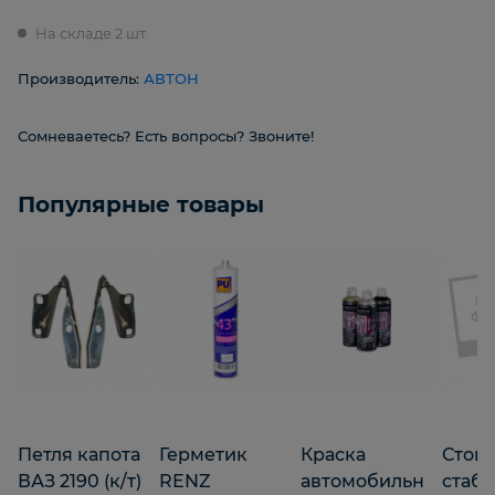
На складе 2 шт.
Производитель:
АВТОН
Сомневаетесь? Есть вопросы? Звоните!
Популярные товары
Петля капота
Герметик
Краска
Стой
ВАЗ 2190 (к/т)
RENZ
автомобильн
стаб