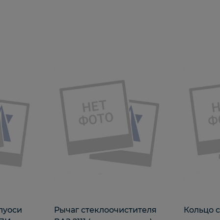
луоси
Рычаг стеклоочистителя
Кольцо 