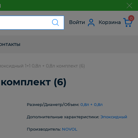
м
з
0
Войти
Корзина
ОНТАКТЫ
оксидный 1+1 0,8л + 0,8л комплект (6)
 комплект (6)
Размер/Диаметр/Объем:
0,8л + 0,8л
Дополнительные характеристики:
Эпоксидный
Производитель:
NOVOL