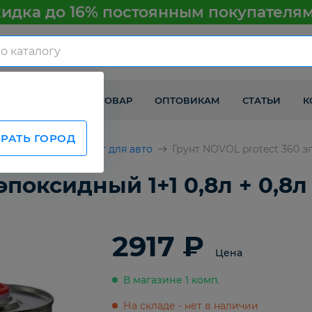
идка до 16% постоянным покупателя
КАК ПОЛУЧИТЬ ТОВАР
ОПТОВИКАМ
СТАТЬИ
К
РАТЬ ГОРОД
втомобилей
Грунт для авто
Грунт NOVOL protect 360 эп
эпоксидный 1+1 0,8л + 0,8л
2917 ₽
Цена
В магазине 1 комп.
На складе - нет в наличии