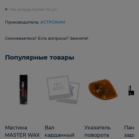
На складе более 10 шт.
Производитель:
АСТРОХИМ
Сомневаетесь? Есть вопросы? Звоните!
Популярные товары
Мастика
Вал
Указатель
Пане
MASTER WAX
карданный
поворота
задн