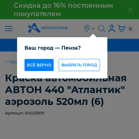
Скидка до 16% постоянным
покупателям
з
АКЦИЯ
0
О
КАТАЛОГ ТОВАРОВ
Ваш город — Пенза?
КОМПАНИИ
Краска спрей
ВСЁ ВЕРНО
ВЫБРАТЬ ГОРОД
КАК
ПОЛУЧИТЬ
Краска автомобильная
ТОВАР
АВТОН 440 "Атлантик"
ОПТОВИКАМ
аэрозоль 520мл (6)
Артикул: 00023919
СТАТЬИ
КОНТАКТЫ