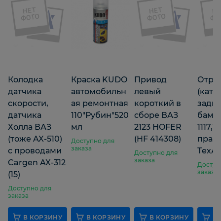
Колодка
Краска KUDO
Привод
Отра
датчика
автомобильн
левый
(ката
скорости,
ая ремонтная
короткий в
задн/
датчика
110"Рубин"520
сборе ВАЗ
бамп
Холла ВАЗ
мл
2123 HOFER
1117,19
(тоже AX-510)
(HF 414308)
прав
Доступно для
заказа
с проводами
ТехА
Доступно для
заказа
Cargen AX-312
Доступ
заказа
(15)
Доступно для
заказа
В КОРЗИНУ
В КОРЗИНУ
В КОРЗИНУ
В