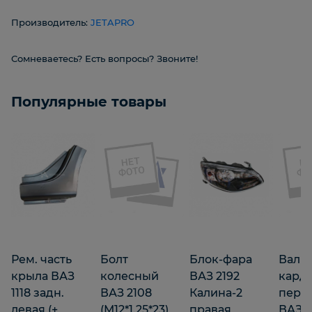
Производитель:
JETAPRO
Сомневаетесь? Есть вопросы? Звоните!
Популярные товары
Рем. часть
Болт
Блок-фара
Вал
крыла ВАЗ
колесный
ВАЗ 2192
кард
1118 задн.
ВАЗ 2108
Калина-2
пере
левая (+
(М12*1.25*23)
правая
ВАЗ 2