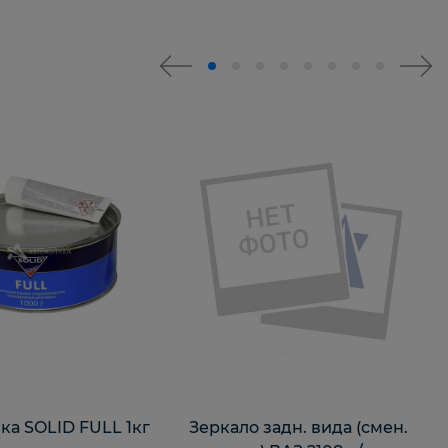
ка SOLID FULL 1кг
Зеркало задн. вида (смен.