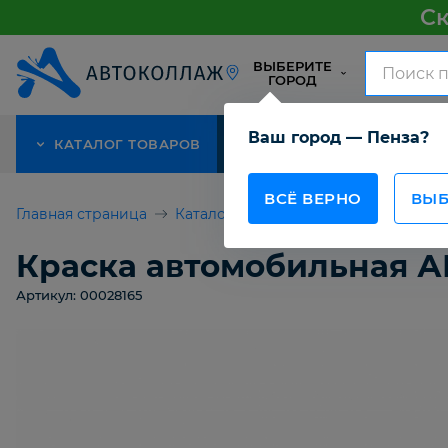
Ск
ВЫБЕРИТЕ
ГОРОД
Ваш город — Пенза?
КАТАЛОГ ТОВАРОВ
АКЦИЯ
О КОМПАНИИ
ВСЁ ВЕРНО
ВЫБ
Главная страница
Каталог товаров
Для покраски а
Краска автомобильная АВ
Артикул: 00028165