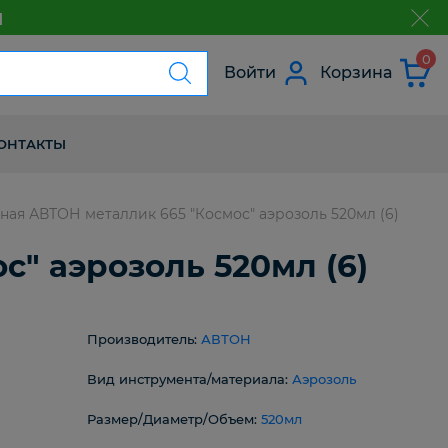
м
з
0
Войти
Корзина
ОНТАКТЫ
ная АВТОН металлик 665 "Космос" аэрозоль 520мл (6)
" аэрозоль 520мл (6)
Производитель:
АВТОН
Вид инструмента/материала:
Аэрозоль
Размер/Диаметр/Объем:
520мл