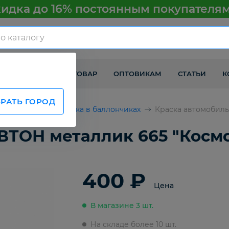
идка до 16% постоянным покупателя
КАК ПОЛУЧИТЬ ТОВАР
ОПТОВИКАМ
СТАТЬИ
К
РАТЬ ГОРОД
втомобилей
Краска в баллончиках
Краска автомобиль
ТОН металлик 665 "Космос
400 ₽
Цена
В магазине 3 шт.
На складе более 10 шт.