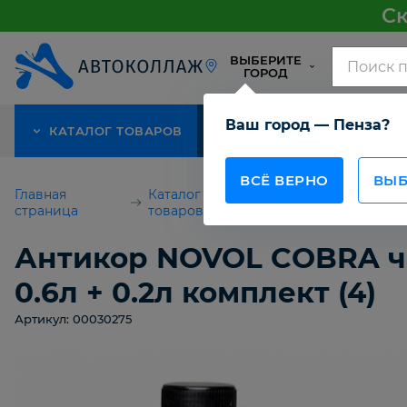
Ск
ВЫБЕРИТЕ
ГОРОД
Ваш город — Пенза?
КАТАЛОГ ТОВАРОВ
АКЦИЯ
О КОМПАНИИ
ВСЁ ВЕРНО
ВЫБ
Главная
Каталог
Для покраски
страница
товаров
автомобилей
Антикор NOVOL COBRA ч
0.6л + 0.2л комплект (4)
Артикул: 00030275