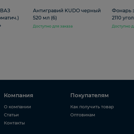
 ВАЗ
Антигравий KUDO черный
Фонарь 
оматич.)
520 мл (6)
2110 уго
ь
Доступно для заказа
Доступно д
Компания
Покупателям
О компании
Как получить товар
Статьи
Оптовикам
Контакты