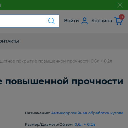
м
з
0
Войти
Корзина
ОНТАКТЫ
итное покрытие повышенной прочности 0.6л + 0.2л
е повышенной прочности
Назначение:
Антикоррозийная обработка кузова
Размер/Диаметр/Объем:
0,6л + 0,2л