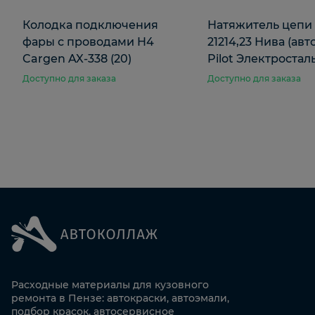
Колодка подключения
Натяжитель цепи
фары с проводами H4
21214,23 Нива (авт
Cargen AX-338 (20)
Pilot Электростал
Доступно для заказа
Доступно для заказа
Расходные материалы для кузовного
ремонта в Пензе: автокраски, автоэмали,
подбор красок, автосервисное