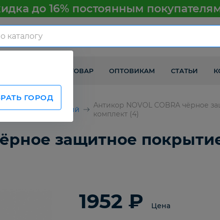
идка до 16% постоянным покупателя
КАК ПОЛУЧИТЬ ТОВАР
ОПТОВИКАМ
СТАТЬИ
К
РАТЬ ГОРОД
Антикор NOVOL COBRA чёрное защ
Антигравий
комплект (4)
ёрное защитное покрыти
1952 ₽
Цена