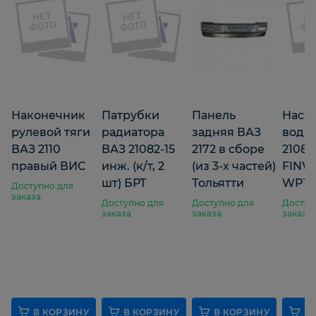
Наконечник
Патрубки
Панель
Насо
рулевой тяги
радиатора
задняя ВАЗ
водя
ВАЗ 2110
ВАЗ 21082-15
2172 в сборе
2108
правый ВИС
инж. (к/т, 2
(из 3-х частей)
FINW
шт) БРТ
Тольятти
WP10
Доступно для
заказа
Доступно для
Доступно для
Доступ
заказа
заказа
заказа
В КОРЗИНУ
В КОРЗИНУ
В КОРЗИНУ
В