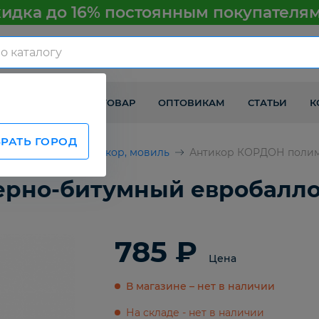
идка до 16% постоянным покупателя
КАК ПОЛУЧИТЬ ТОВАР
ОПТОВИКАМ
СТАТЬИ
К
РАТЬ ГОРОД
втомобилей
Антикор, мовиль
Антикор КОРДОН полиме
но-битумный евробаллон 
785 ₽
Цена
В магазине – нет в наличии
На складе - нет в наличии