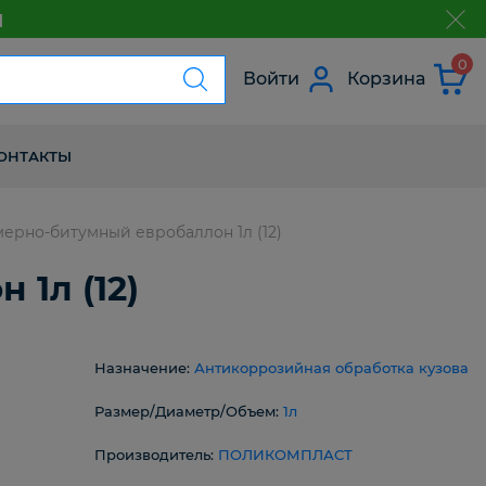
м
з
0
Войти
Корзина
ОНТАКТЫ
рно-битумный евробаллон 1л (12)
1л (12)
Назначение:
Антикоррозийная обработка кузова
Размер/Диаметр/Объем:
1л
Производитель:
ПОЛИКОМПЛАСТ