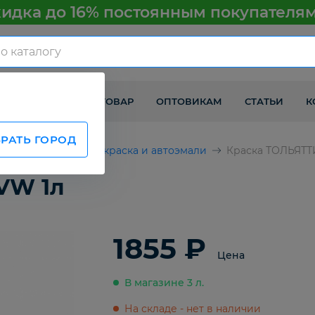
идка до 16% постоянным покупателя
КАК ПОЛУЧИТЬ ТОВАР
ОПТОВИКАМ
СТАТЬИ
К
РАТЬ ГОРОД
втомобилей
Автокраска и автоэмали
Краска ТОЛЬЯТТ
VW 1л
1855 ₽
Цена
В магазине 3 л.
На складе - нет в наличии