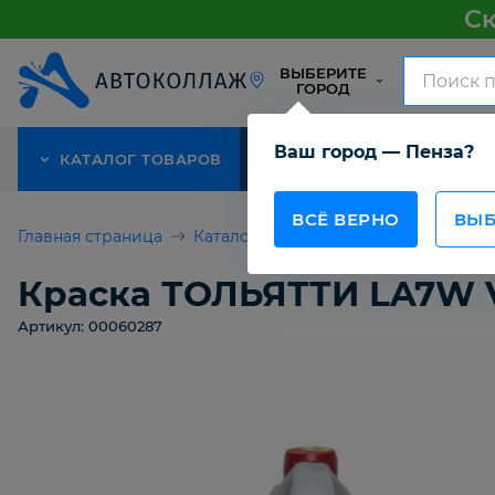
Ск
ВЫБЕРИТЕ
ГОРОД
Ваш город — Пенза?
КАТАЛОГ ТОВАРОВ
АКЦИЯ
О КОМПАНИИ
ВСЁ ВЕРНО
ВЫБ
Главная страница
Каталог товаров
Для покраски а
Краска ТОЛЬЯТТИ LA7W 
Артикул: 00060287