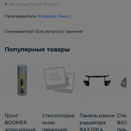
На складе более 10 комп.
Производитель:
Форвард Миасс
Сомневаетесь? Есть вопросы? Звоните!
Популярные товары
Грунт
Стеклоподъе
Панель рамки
Стек
BOOMER
мник
радиатора
ВАЗ 2
эпоксидный
передний
ВАЗ 1118 в
лево