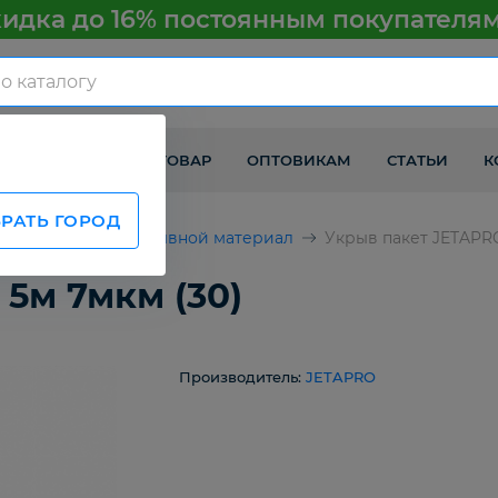
идка до 16% постоянным покупателя
КАК ПОЛУЧИТЬ ТОВАР
ОПТОВИКАМ
СТАТЬИ
К
РАТЬ ГОРОД
втомобилей
Укрывной материал
Укрыв пакет JETAPRO
 5м 7мкм (30)
Производитель:
JETAPRO