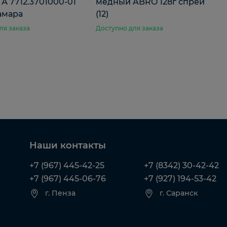
 А 7712.3701000-01
медный ABRO 128г спрей
амара
(12)
ля заказа
Доступно для заказа
Наши контакты
+7 (967) 445-42-25
+7 (8342) 30-42-42
+7 (967) 445-06-76
+7 (927) 194-53-42
г. Пенза
г. Саранск