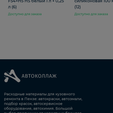
F54+H5 HS белый 1 л + 0,25
силиконовая 100 
л (6)
(12)
Доступно для заказа
Доступно для заказа
Расходные материалы для кузовного
ремонта в Пензе: автокраски, автоэмали,
подбор красок, автосервисное
оборудование, автохимия. Большой