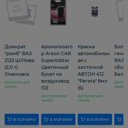
Домкрат
Ароматизато
Краска
Болт 
"ромб" ВАЗ
р Areon CAR
автомобильн
гене
2123 Ш/Нива
Superblister
ая с
ВАЗ 21
(2,0 т)
Цветочный
кисточкой
сбор
Ульяновск
букет на
АВТОН 412
Беле
воздуховод
"Регата" 8мл
Доступно для
Доступ
заказа
заказа
(12)
(6)
Доступно для
Доступно для
заказа
заказа
В КОРЗИНУ
В КОРЗИНУ
В КОРЗИНУ
В