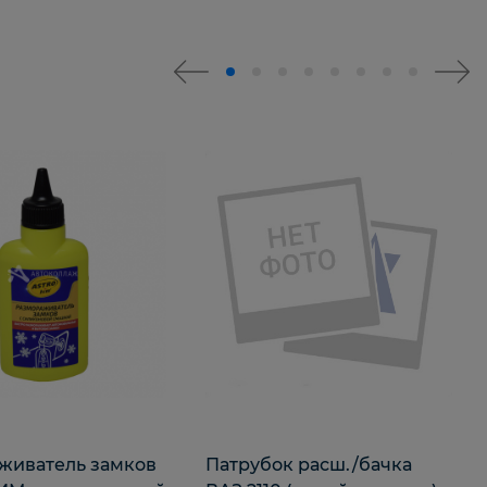
живатель замков
Патрубок расш./бачка