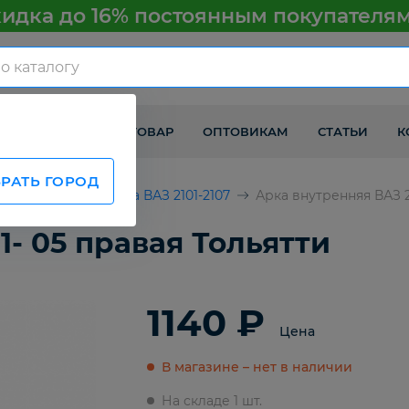
идка до 16% постоянным покупателя
КАК ПОЛУЧИТЬ ТОВАР
ОПТОВИКАМ
СТАТЬИ
К
РАТЬ ГОРОД
ВАЗ
Детали кузова ВАЗ 2101-2107
Арка внутренняя ВАЗ 2
1- 05 правая Тольятти
1140 ₽
Цена
В магазине – нет в наличии
На складе 1 шт.