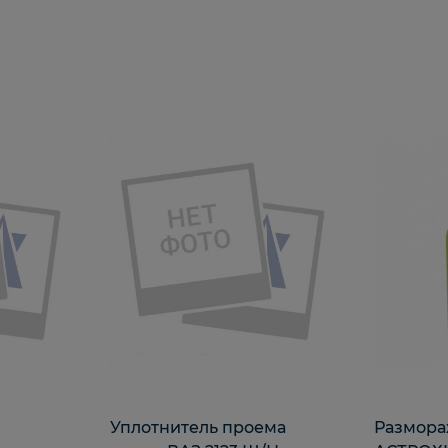
Уплотнитель проема
Размора