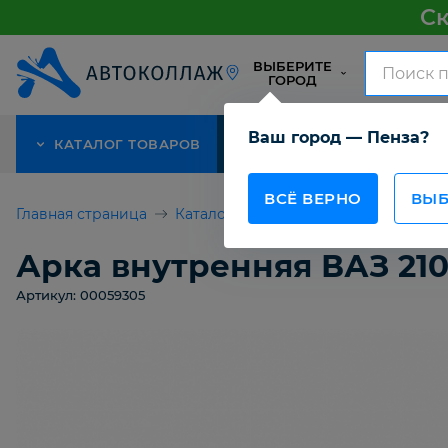
Ск
ВЫБЕРИТЕ
ГОРОД
Ваш город — Пенза?
КАТАЛОГ ТОВАРОВ
АКЦИЯ
О КОМПАНИИ
ВСЁ ВЕРНО
ВЫБ
Главная страница
Каталог товаров
Детали кузова 
Арка внутренняя ВАЗ 210
Артикул: 00059305