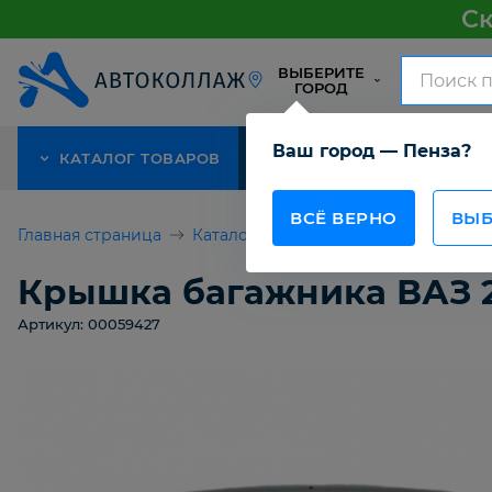
Ск
ВЫБЕРИТЕ
ГОРОД
Ваш город — Пенза?
КАТАЛОГ ТОВАРОВ
АКЦИЯ
О КОМПАНИИ
ВСЁ ВЕРНО
ВЫБ
Главная страница
Каталог товаров
Детали кузова 
Крышка багажника ВАЗ 2
Артикул: 00059427