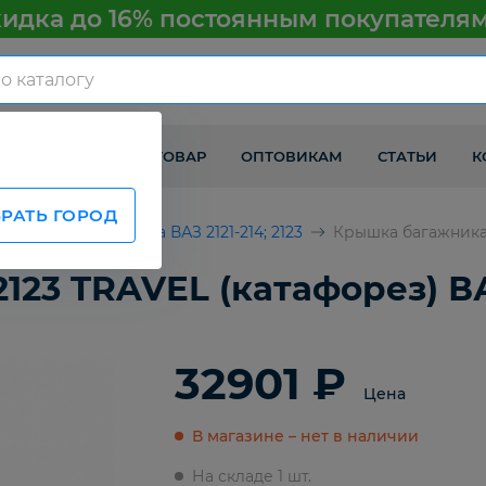
идка до 16% постоянным покупателя
КАК ПОЛУЧИТЬ ТОВАР
ОПТОВИКАМ
СТАТЬИ
К
РАТЬ ГОРОД
ВАЗ
Детали кузова ВАЗ 2121-214; 2123
Крышка багажника 
123 TRAVEL (катафорез) В
32901 ₽
Цена
В магазине – нет в наличии
На складе 1 шт.