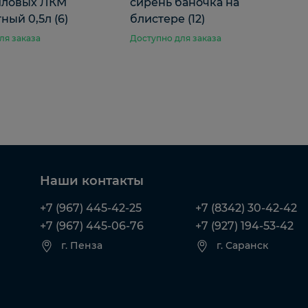
иловых ЛКМ
сирень баночка на
ный 0,5л (6)
блистере (12)
ля заказа
Доступно для заказа
Наши контакты
+7 (967) 445-42-25
+7 (8342) 30-42-42
+7 (967) 445-06-76
+7 (927) 194-53-42
г. Пенза
г. Саранск