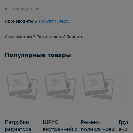
На складе 1 шт.
Производитель:
Тольятти Жесть
Сомневаетесь? Есть вопросы? Звоните!
Популярные товары
Патрубки
ШРУС
Ремень
Грунт
радиатора
внутренний с
поликлиново
акри