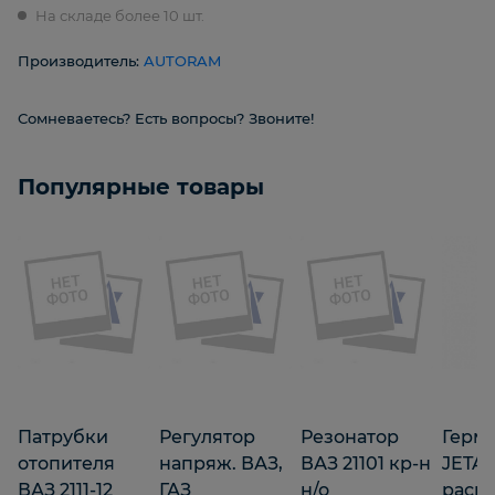
На складе более 10 шт.
Производитель:
AUTORAM
Сомневаетесь? Есть вопросы? Звоните!
Популярные товары
Патрубки
Регулятор
Резонатор
Герм
отопителя
напряж. ВАЗ,
ВАЗ 21101 кр-н
JETA
ВАЗ 2111-12
ГАЗ
н/о
расп