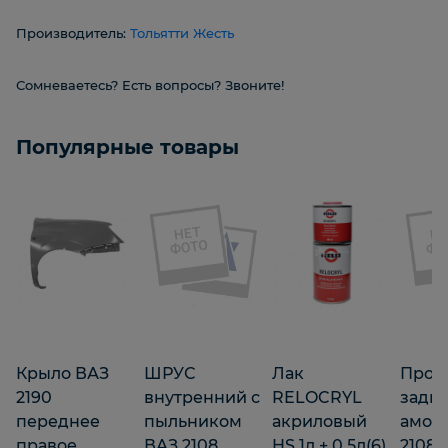
Производитель:
Тольятти Жесть
Сомневаетесь? Есть вопросы? Звоните!
Популярные товары
Крыло ВАЗ
ШРУС
Лак
Прос
2190
внутренний с
RELOCRYL
задн
переднее
пыльником
акриловый
аморт
правое
ВАЗ 2108
HS 1л + 0,5л(6)
2108