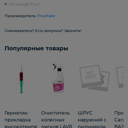
На складе 10 шт.
Производитель:
Finwhale
Сомневаетесь? Есть вопросы? Звоните!
Популярные товары
Герметик-
Очиститель
ШРУС
Пров
прокладка
колесных
наружний с
Carge
высокотемпе
дисков LAVR
пыльником
ВАЗ 2