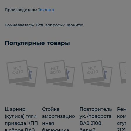
Производитель:
ТехАвто
Сомневаетесь? Есть вопросы? Звоните!
Популярные товары
Шарнир
Стойка
Повторитель
Рем.
(кулиса) тяги
амортизацио
ук./поворота
комп
привода КПП
нная
ВАЗ 2108
ступ
в сборе ВАЗ
багажника
белый
2121-