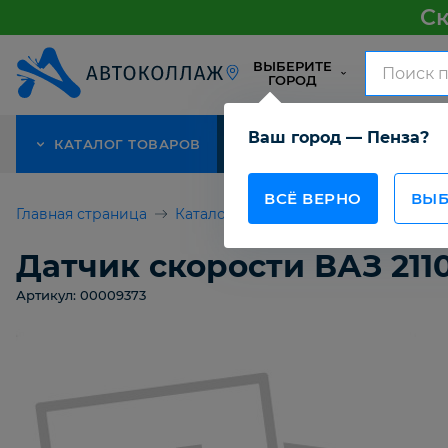
Ск
ВЫБЕРИТЕ
ГОРОД
Ваш город — Пенза?
КАТАЛОГ ТОВАРОВ
АКЦИЯ
О КОМПАНИИ
ВСЁ ВЕРНО
ВЫБ
Главная страница
Каталог товаров
Датчик скорости В
Датчик скорости ВАЗ 2110-1
Артикул: 00009373