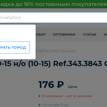
идка до 16% постоянным покупателя
КАК ПОЛУЧИТЬ ТОВАР
ОПТОВИКАМ
СТАТЬИ
К
РАТЬ ГОРОД
АЗ 2110-15 н/о (10-15) Ref.343.3843 Cartronic
5 н/о (10-15) Ref.343.3843 
176 ₽
Цена
В магазине – нет в наличии
На складе 9 шт.