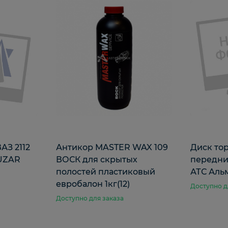
АЗ 2112
Антикор MASTER WAX 109
Диск то
LUZAR
ВОСК для скрытых
передний
полостей пластиковый
АТС Аль
евробалон 1кг(12)
Доступно д
Доступно для заказа