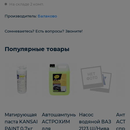
На складе 2 комп.
Производитель:
Балаково
Сомневаетесь? Есть вопросы? Звоните!
Популярные товары
Матирующая
Автошампунь
Насос
Анти
паста KANSAI
АСТРОХИМ
водяной ВАЗ
АСТ
PAINT 0,7кг
для
2123 Ш/Нива
спрей