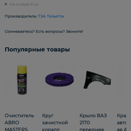
На складе 9 шт.
Производитель:
ТЗА Тольятти
Сомневаетесь? Есть вопросы? Звоните!
Популярные товары
Очиститель
Круг
Крыло ВАЗ
Крас
ABRO
зачистной
2170
авто
MASTERS
коралл
переднее
ая АВ