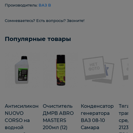
Производитель:
ВАЗ В
Сомневаетесь? Есть вопросы? Звоните!
Популярные товары
Антисиликон
Очиститель
Конденсатор
Тяга 
NUOVO
ДМРВ ABRO
генератора
трап
CORSO на
MASTERS
ВАЗ 08-10
сред
водной
200мл (12)
Самара
2123 