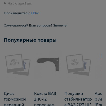
На складе 3 шт.
Производитель:
Eldix
Сомневаетесь? Есть вопросы? Звоните!
Популярные товары
Диск
Крыло ВАЗ
Подушки
Аром
тормозной
2110-12
стабилизатор
р Are
передний
переднее
а ВАЗ 2123 Ш/
"Елоч