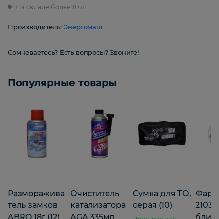
На складе более 10 шт.
Производитель:
Энергомаш
Сомневаетесь? Есть вопросы? Звоните!
Популярные товары
Разморажива
Очиститель
Сумка для ТО,
Фара
тель замков
катализатора
серая (10)
2103,
ABRO 18г (12)
AGA 335мл
ближ
Доступно для