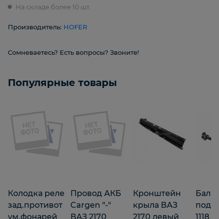
На складе более 10 шт.
Производитель:
HOFER
Сомневаетесь? Есть вопросы? Звоните!
Популярные товары
Колодка реле
Провод АКБ
Кронштейн
Балка
зад.противот
Cargen "-"
крыла ВАЗ
подв
ум.фонарей
ВАЗ 2170
2170 левый
1118 г