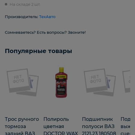
На складе 2 шт.
Производитель:
ТехАвто
Сомневаетесь? Есть вопросы? Звоните!
Популярные товары
Трос ручного
Полироль
Подшипник
Подш
тормоза
цветная
полуоси ВАЗ
выжи
задний ВАЗ
DOCTOR WAX
2121,23 180508
сцеп