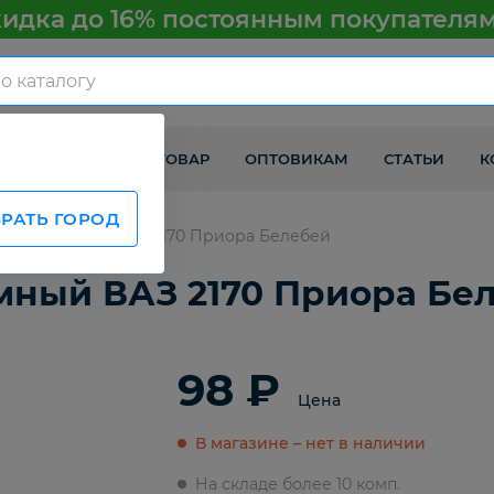
идка до 16% постоянным покупателя
КАК ПОЛУЧИТЬ ТОВАР
ОПТОВИКАМ
СТАТЬИ
К
РАТЬ ГОРОД
ри безшумный ВАЗ 2170 Приора Белебей
мный ВАЗ 2170 Приора Бе
98 ₽
Цена
В магазине – нет в наличии
На складе более 10 комп.