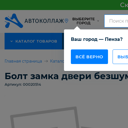
Ск
ВЫБЕРИТЕ
ГОРОД
Ваш город — Пенза?
КАТАЛОГ ТОВАРОВ
АКЦИЯ
О КОМПАНИИ
ВСЁ ВЕРНО
ВЫБ
Главная страница
Каталог товаров
Болт замка две
Болт замка двери безшу
Артикул: 00020514