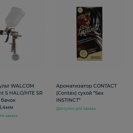
ульт WALCOM
Ароматизатор CONTACT
ght S HALO/HTE SR
(Contex) сухой "Sex
 бачок
INSTINCT"
1,4мм
Доступно для заказа
ля заказа