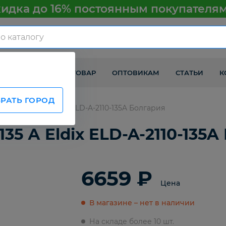
идка до 16% постоянным покупателя
КАК ПОЛУЧИТЬ ТОВАР
ОПТОВИКАМ
СТАТЬИ
К
РАТЬ ГОРОД
0, 12, 14 135 А Eldix ELD-A-2110-135A Болгария
 135 А Eldix ELD-A-2110-135
6659 ₽
Цена
В магазине – нет в наличии
На складе более 10 шт.