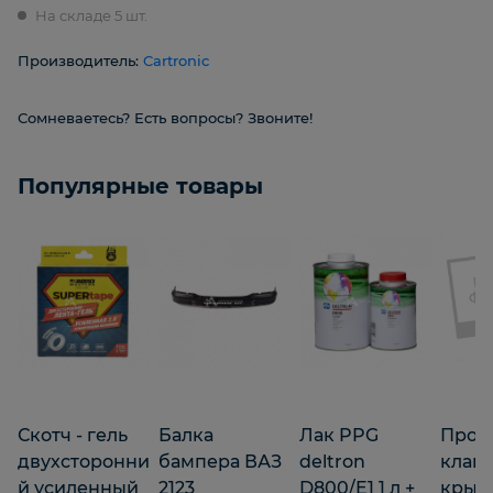
На складе 5 шт.
Производитель:
Cartronic
Сомневаетесь? Есть вопросы? Звоните!
Популярные товары
Скотч - гель
Балка
Лак PPG
Прок
двухсторонни
бампера ВАЗ
deltron
клап
й усиленный
2123
D800/E1 1 л +
крыш