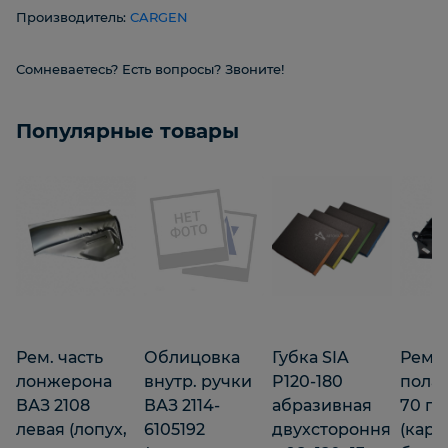
Производитель:
CARGEN
Сомневаетесь? Есть вопросы? Звоните!
Популярные товары
Рем. часть
Облицовка
Губка SIA
Рем. 
лонжерона
внутр. ручки
P120-180
пола 
ВАЗ 2108
ВАЗ 2114-
абразивная
70 пр
левая (лопух,
6105192
двухстороння
(карм