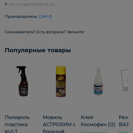
На складе более 10 шт.
Производитель:
САН-D
Сомневаетесь? Есть вопросы? Звоните!
Популярные товары
Полироль
Мовиль
Клей
Резо
пластика
АСТРОХИМ с
Космофен (12)
ВАЗ 2
KULT
бронзой
Доступно для
Доступ