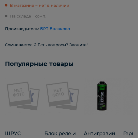
В магазине – нет в наличии
На складе 1 комп.
Производитель:
БРТ Балаково
Сомневаетесь? Есть вопросы? Звоните!
Популярные товары
ШРУС
Блок реле и
Антигравий
Герм